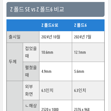
Z 폴드 SE vs Z 폴드6 비교
Z 폴드6 SE
Z 폴드6
출시일
2024년 10월
2024년 7월
접었을
10.6mm
12.1mm
때
두께
펼쳤을
4.9mm
5.6mm
때
외부
6.5인치
6.3인치
화면
ㄴ해상
2520 x 1080
2376 x 968