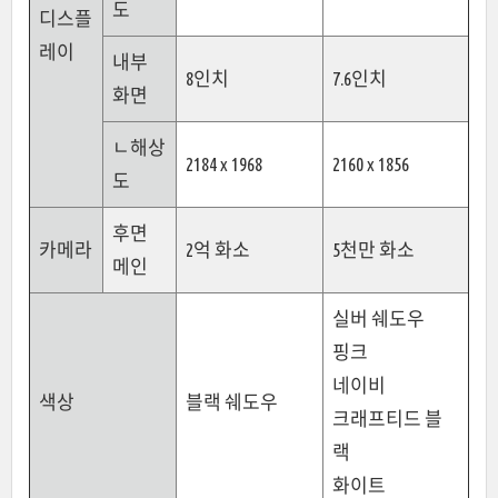
도
디스플
레이
내부
8인치
7.6인치
화면
ㄴ해상
2184 x 1968
2160 x 1856
도
후면
카메라
2억 화소
5천만 화소
메인
실버 쉐도우
핑크
네이비
색상
블랙 쉐도우
크래프티드 블
랙
화이트